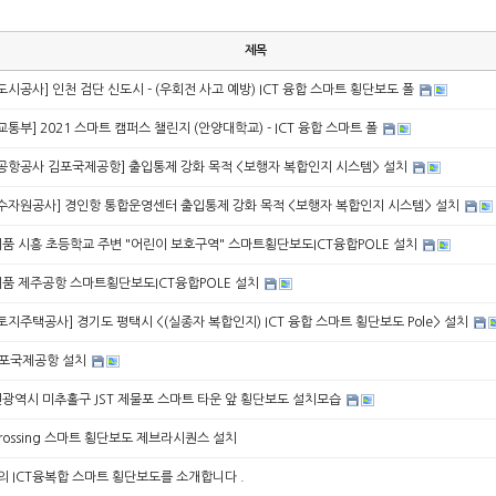
제목
천도시공사] 인천 검단 신도시 - (우회전 사고 예방) ICT 융합 스마트 횡단보도 폴
토교통부] 2021 스마트 캠퍼스 챌린지 (안양대학교) - ICT 융합 스마트 폴
한국공항공사 김포국제공항] 출입통제 강화 목적 <보행자 복합인지 시스템> 설치
한국수자원공사] 경인항 통합운영센터 출입통제 강화 목적 <보행자 복합인지 시스템> 설치
신제품 시흥 초등학교 주변 "어린이 보호구역" 스마트횡단보도ICT융합POLE 설치
신제품 제주공항 스마트횡단보도ICT융합POLE 설치
한국토지주택공사] 경기도 평택시 <(실종자 복합인지) ICT 융합 스마트 횡단보도 Pole> 설치
6 김포국제공항 설치
 인천광역시 미추홀구 JST 제물포 스마트 타운 앞 횡단보도 설치모습
a crossing 스마트 횡단보도 제브라시퀀스 설치
 ICT융복합 스마트 횡단보도를 소개합니다 .