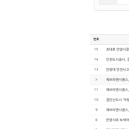
번호
15
최대호 안양시장
14
인천도시공사, 검
13
안양대 안전사고 
»
제브라앤시퀀스, 
11
제브라앤시퀀스,
10
검단신도시 '차
9
제브라앤시퀀스,
8
안양시와 녹색어