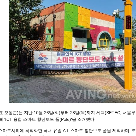
오동근)는 지난 10월 26일(화)부터 28일(목)까지 세텍(SETEC, 
참가해 'ICT 융합 스마트 횡단보도 폴(Pole)'을 소개했다.
마트시티에 최적화한 국내 유일 A.I. 스마트 횡단보도 폴을 제작하며, 도