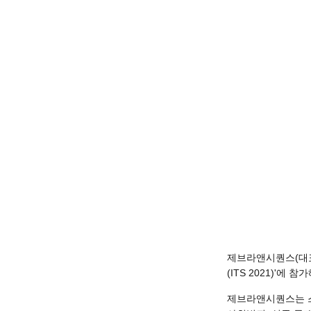
제브라앤시퀀스(대표 
(ITS 2021)'에 
제브라앤시퀀스는 스