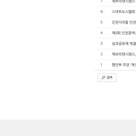
7
제브라앤시퀀스 '
6
스마트도시협회 
5
인천지하철 인천
4
제8회 인천광역
3
성과공유제 체결
2
제브라앤시퀀스,
1
행안부 주관 '
검색