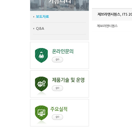
제브라앤시퀀스, ITS 
보도자료
제브라앤시퀀스
Q&A