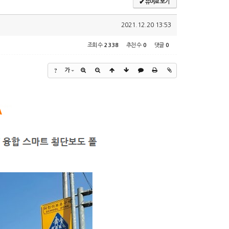
✔
뷰어로 보기
2021.12.20 13:53
조회 수
2338
추천 수
0
댓글
0
?
가