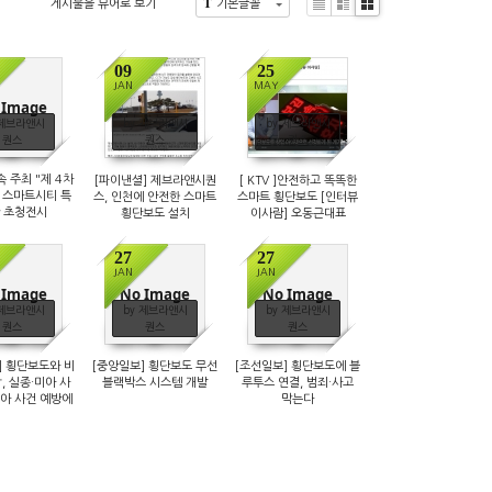
T
게시물을 뷰어로 보기
기본글꼴
Li
Zi
G
s
n
al
t
e
le
09
25
ry
JAN
MAY
 Image
 제브라앤시
by 제브라앤시
by 제브라앤시
퀀스
퀀스
퀀스
 주최 "제 4차
[파이낸셜] 제브라앤시퀀
[ KTV ]안전하고 똑똑한
 스마트시티 특
스, 인천에 안전한 스마트
스마트 횡단보도 [인터뷰
 초청전시
횡단보도 설치
이사람] 오동근대표
17.4.27
27
27
JAN
JAN
 Image
No Image
No Image
 제브라앤시
by 제브라앤시
by 제브라앤시
퀀스
퀀스
퀀스
] 횡단보도와 비
[중앙일보] 횡단보도 무선
[조선일보] 횡단보도에 블
, 실종·미아 사
블랙박스 시스템 개발
루투스 연결, 범죄·사고
아 사건 예방에
막는다
쓰인다