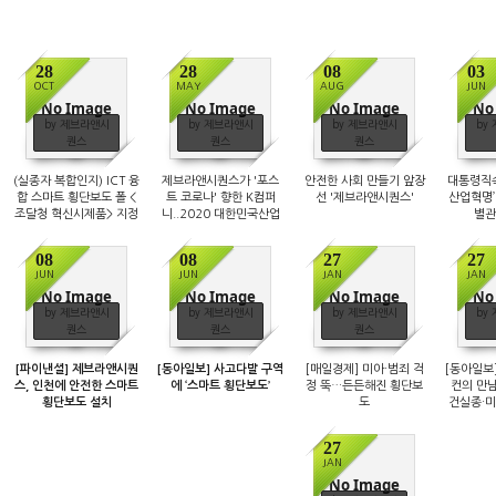
28
28
08
03
OCT
MAY
AUG
JUN
No Image
No Image
No Image
No
by 제브라앤시
by 제브라앤시
by 제브라앤시
by
퀀스
퀀스
퀀스
(실종자 복합인지) ICT 융
제브라앤시퀀스가 '포스
안전한 사회 만들기 앞장
대통령직속
합 스마트 횡단보도 폴 <
트 코로나' 향한 K컴퍼
선 '제브라앤시퀀스'
산업혁명’
조달청 혁신시제품> 지정
니..2020 대한민국산업
별관
대상에서 "기술혁신대
상"을 수상했습니다 .
08
08
27
27
JUN
JUN
JAN
JAN
No Image
No Image
No Image
No
by 제브라앤시
by 제브라앤시
by 제브라앤시
by
퀀스
퀀스
퀀스
[파이낸셜] 제브라앤시퀀
[동아일보] 사고다발 구역
[매일경제] 미아·범죄 걱
[동아일보
스, 인천에 안전한 스마트
에 ‘스마트 횡단보도’
정 뚝…든든해진 횡단보
컨의 만남
횡단보도 설치
도
건실종·미
27
JAN
No Image