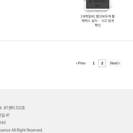
by 제브라앤시
퀀스
[세계일보] 횡단보도에 블
랙박스 설치… 사고 원격
확인
Prev
1
2
Next