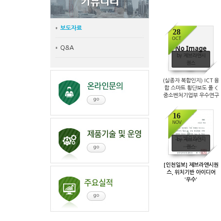
보도자료
28
OCT
No Image
Q&A
by 제브라앤시
퀀스
(실종자 복합인지) ICT 융
합 스마트 횡단보도 폴 <
중소벤처기업부 우수연구
개발 혁신제품> 지정
16
NOV
by 제브라앤시
퀀스
[인천일보] 제브라앤시퀀
스, 위치기반 아이디어
'우수'