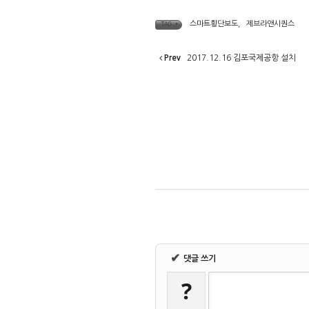
스마트횡단보도
,
제브라앤시퀀스
TAG •
Prev
2017.12.16 김포국제공항 설치
✔
댓글 쓰기
?