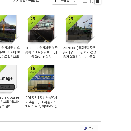
T
게시물을 뷰어로 보기
기본글꼴
Li
Zi
G
s
n
al
t
e
le
25
25
ry
JAN
JAN
10273
3827
6941
 제브라앤시
by 제브라앤시
by 제브라앤시
퀀스
퀀스
퀀스
2 혁신제품 시흥
2020.12 혁신제품 제주
2020.06 [한국토지주택
주변 "어린이 보
공항 스마트횡단보도ICT
공사] 경기도 평택시 <(실
 스마트횡단보도
융합POLE 설치
종자 복합인지) ICT 융합
합POLE 설치
스마트 횡단보도 Pole>
설치
16
MAY
 Image
985590
7926
by 관리자
by 관리자
ebra crossing
2016.5.16 인천광역시
횡단보도 제브라
미추홀구 JST 제물포 스
퀀스 설치
마트 타운 앞 횡단보도 설
치모습
쓰기