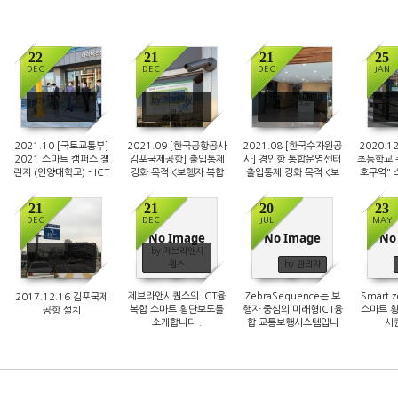
22
21
21
25
DEC
DEC
DEC
JAN
3084
3213
5670
by 제브라앤시
by 제브라앤시
by 제브라앤시
by
퀀스
퀀스
퀀스
2021.10 [국토교통부]
2021.09 [한국공항공사
2021.08 [한국수자원공
2020.1
2021 스마트 캠퍼스 챌
김포국제공항] 출입통제
사] 경인항 통합운영센터
초등학교 
린지 (안양대학교) - ICT
강화 목적 <보행자 복합
출입통제 강화 목적 <보
호구역"
융합 스마트 폴
인지 시스템> 설치
행자 복합인지 시스템>
ICT융
설치
21
21
20
23
DEC
DEC
JUL
MAY
No Image
No Image
No
11295
6208
7575
by 제브라앤시
by 제브라앤시
퀀스
퀀스
by 관리자
제브라앤시퀀스의 ICT융
ZebraSequence는 보
Smart z
2017.12.16 김포국제
복합 스마트 횡단보도를
행자 중심의 미래형ICT융
스마트 
공항 설치
소개합니다 .
합 교통보행시스템입니
시
다.(실종방지기능)