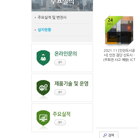
주요실적 및 변천사
24
DEC
설치현황
4412
by 제브라앤시
퀀스
2021.11 [인천도시공
사] 인천 검단 신도시 -
(우회전 사고 예방) ICT
융합 스마트 횡단보도 폴
검색